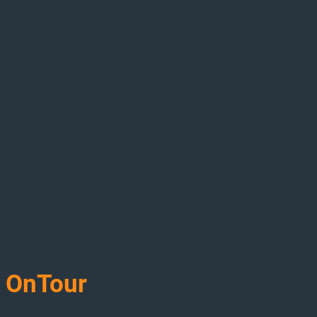
100% SCHRÄGLAGE
BETRIEBSGASTRONOMIE
BETEILIGUNGEN
SIGNATURE PRODUCTS
OnTour